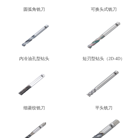
圆弧角铣刀
可换头式铣刀
内冷油孔型钻头
短刃型钻头（2D-4D）
细菱纹铣刀
平头铣刀