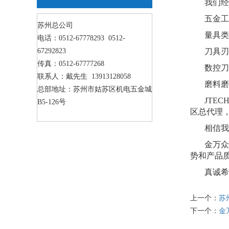
我们经
五金工具
苏州总公司
量具类：
电话：0512-67778293 0512-
67292823
刀具刃具
传真：0512-67777268
数控刀具
联系人：戴先生 13913128058
磨料磨具
总部地址：苏州市姑苏区机电五金城
JTECH
B5-126号
区总代理
相信我们
金万众机
势和产品
真诚希望
上一个：
苏
下一个：
金