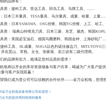
销的品牌有：
类：捷科工具、世达工具、田岛工具、马牌工具、……
日本三丰量具、TESA量具、马尔量具、成量、哈量、上量…
类：日本YAMAWA、OSG丝锥、韩国YG丝锥、上工、哈工
类： 瑞典山特维克刀具、日本三菱、东芝、黛杰、韩国KOPL
类：美国必宝油石、德国马圈磨料、韩国金钟、上海砂轮厂…
捷科工具、JIL成量、NOGA以色列诺佳修边刀、MITUTOYO
，并在昆山、常熟、太仓、张家港、吴江设有二级代理商。
的品牌和实力，能满足您对品质的需求！
电将以齐全的库存资源储备与客户共享，竭诚为广大客户提供
质量与客户实现双赢！
我们成为贵公司可以信赖的合作伙伴——-金万众机电，您理
州金万众机电设备有限公司欢迎您！
万众为您提供周到热情的服务